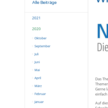
Alle Beiträge
2021
2020
Oktober
September
Juli
Juni
Mai
April
Das The
Themen 
März
Gerne l
einfach
Februar
Januar
Auf die
Schreibt