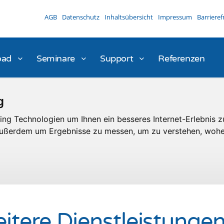
AGB
Datenschutz
Inhaltsübersicht
Impressum
Barrieref
oad
Seminare
Support
Referenzen
g
ng Technologien um Ihnen ein besseres Internet-Erlebnis z
 außerdem um Ergebnisse zu messen, um zu verstehen, woh
itere Dienstleistunge