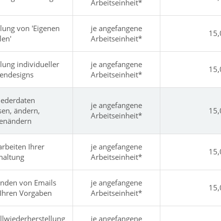
Arbeitseinheit*
llung von 'Eigenen
je angefangene
15,
len'
Arbeitseinheit*
llung individueller
je angefangene
15,
endesigns
Arbeitseinheit*
iederdaten
je angefangene
sen, ändern,
15,
Arbeitseinheit*
enändern
rbeiten Ihrer
je angefangene
15,
haltung
Arbeitseinheit*
nden von Emails
je angefangene
15,
Ihren Vorgaben
Arbeitseinheit*
llwiederherstellung
je angefangene