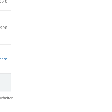
00 €
,90€
nare
Arbeiten