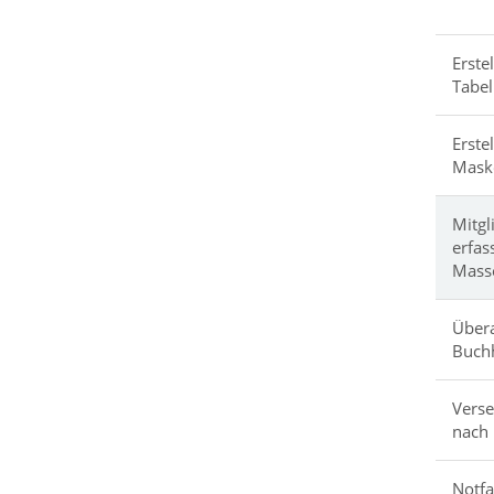
Erste
Tabel
Erste
Mask
Mitgl
erfas
Mass
Übera
Buch
Verse
nach 
Notfa