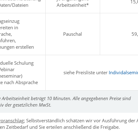
15,
aten/Dateien
Arbeitseinheit*
agseinzug
reiten in
ache,
Pauschal
59
führen,
ungen erstellen
iduelle Schulung
Webinar
siehe Preisliste unter
Individalsemi
neseminar)
te nach Absprache
e Arbeitseinheit beträgt 10 Minuten. Alle angegebenen Preise sind
siv der gesetzlichen MwSt.
oranschlag:
Selbstverständlich schätzen wir vor Ausführung der 
en Zeitbedarf und Sie erteilen anschließend die Freigabe.