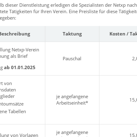
lb dieser Dienstleistung erledigen die Spezialisten der Netxp nac
tete Tätigkeiten für Ihren Verein. Eine Preisliste für diese Tätigkeit
egeben:
Beschreibung
Taktung
Kosten / Ta
llung Netxp-Verein
ung als Brief
Pauschal
2,
ig
ab 01.01.2025
t von
insdaten
glieder
je angefangene
15,
Arbeitseinheit*
ntoumsätze
ene Tabellen
je angefangene
llung von Vorlagen
15,