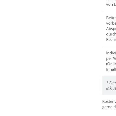
von D
Beitr
vorbe
Abspr
durch
Rechn
Indiv
per 
(Onli
Inhal
* Ein
inklu
Kostenv
gerne d