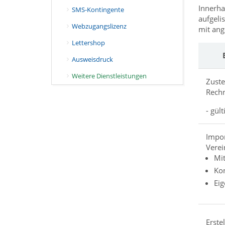
Innerha
SMS-Kontingente
aufgelis
Webzugangslizenz
mit ang
Lettershop
Ausweisdruck
Weitere Dienstleistungen
Zuste
Rechn
- gült
Impor
Vere
Mit
Ko
Eig
Erste