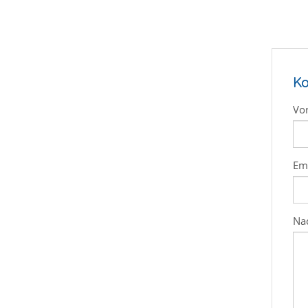
Ko
Vo
Em
Nac