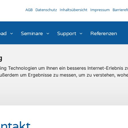
AGB
Datenschutz
Inhaltsübersicht
Impressum
Barrieref
oad
Seminare
Support
Referenzen
g
ng Technologien um Ihnen ein besseres Internet-Erlebnis z
 außerdem um Ergebnisse zu messen, um zu verstehen, woh
ntakt