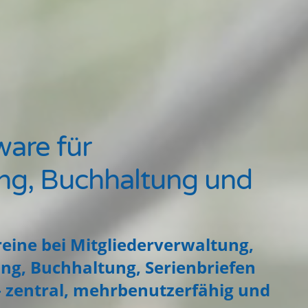
ware für
ung, Buchhaltung und
eine bei Mitgliederverwaltung,
ing, Buchhaltung, Serienbriefen
 zentral, mehrbenutzerfähig und