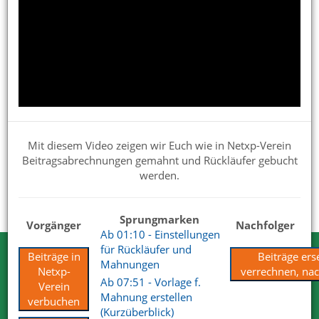
Netxp-Verein für die Verwendung im Verein einrichten
Präsentationen für Interessenten
Handbuch
Verbandsmeldungen
Updates und Beta
Mit diesem Video zeigen wir Euch wie in Netxp-Verein
Beitragsabrechnungen gemahnt und Rückläufer gebucht
Tipps & Praxisbeispiele
werden.
Vereinswissen
Sprungmarken
Vorgänger
Nachfolger
Ab 01:10 - Einstellungen
für Rückläufer und
Beiträge in
Beiträge ers
Testen Sie Netxp-Verein
Mahnungen
Netxp-
verrechnen, na
Ab 07:51 - Vorlage f.
Verein
Wir können Ihnen viel erzählen. Nehmen
Mahnung erstellen
verbuchen
Sie uns beim Wort.
(Kurzüberblick)