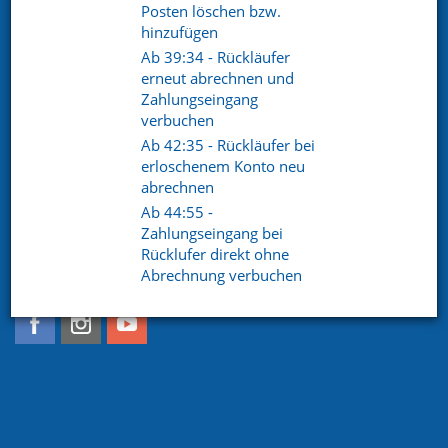
Posten löschen bzw.
Telefon. +49 (0) 8721 / 50648-89
hinzufügen
E-Mail.
info@netxp-verein.de
Ab 39:34 - Rückläufer
erneut abrechnen und
Zahlungseingang
Schnell Links
verbuchen
Ab 42:35 - Rückläufer bei
Vereinsverwaltung
Mitgliederverwaltung
erloschenem Konto neu
Finanzverwaltung
Kommunikation /
Schriftverkehr
abrechnen
Kontakt
Referenzen
Ab 44:55 -
Zahlungseingang bei
Rücklufer direkt ohne
Abrechnung verbuchen
Social pages