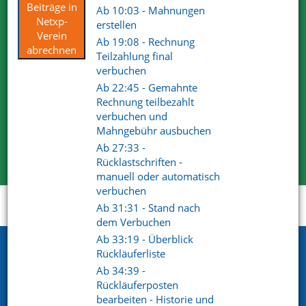
Beiträge in
Ab 10:03 - Mahnungen
Netxp-
erstellen
Wir sind von unseren Lösungen überzeugt. Deshalb dürfen
Verein
Ab 19:08 - Rechnung
Sie uns gerne und ausgiebig testen.
abrechnen
Teilzahlung final
Für Ihre Tests steht Ihnen der volle Funktionsumfang zur
verbuchen
Verfügung.
Ab 22:45 - Gemahnte
Wir haben mit unserem Produkt und Services die
Rechnung teilbezahlt
überzeugenden Antworten.
verbuchen und
Mahngebühr ausbuchen
Kostenlose Testversion
Ab 27:33 -
Rücklastschriften -
manuell oder automatisch
verbuchen
Startseite
Support
Videoportal
Ab 31:31 - Stand nach
dem Verbuchen
Ab 33:19 - Überblick
Netxp GmbH
Rückläuferliste
Ab 34:39 -
Öttinger Straße 11
Rückläuferposten
84307 Eggenfelden
bearbeiten - Historie und