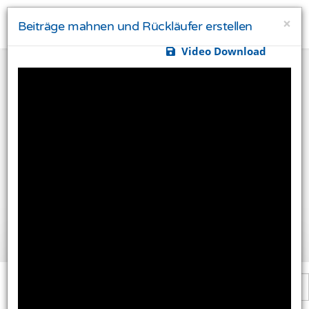
×
Beiträge mahnen und Rückläufer erstellen
Video Download
Ihre Privatsphäre ist uns wichtig
Diese Website verwendet Cookies und Targeting
Technologien um Ihnen ein besseres Internet-Erlebnis
zu ermöglichen und besser an Ihre Bedürfnisse
anzupassen. Diese Technologien nutzen wir außerdem
um Ergebnisse zu messen, um zu verstehen, woher
unsere Besucher kommen oder um unsere Website
weiter zu entwickeln.
Alle akzeptieren
Einstellungen ändern