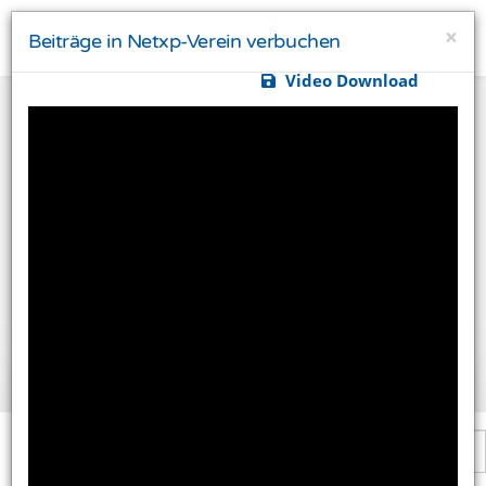
×
Beiträge in Netxp-Verein verbuchen
Video Download
Ihre Privatsphäre ist uns wichtig
Diese Website verwendet Cookies und Targeting
Technologien um Ihnen ein besseres Internet-Erlebnis
zu ermöglichen und besser an Ihre Bedürfnisse
anzupassen. Diese Technologien nutzen wir außerdem
um Ergebnisse zu messen, um zu verstehen, woher
unsere Besucher kommen oder um unsere Website
weiter zu entwickeln.
Alle akzeptieren
Einstellungen ändern