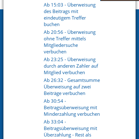
Startseite
Support
Videoportal
Ab 15:03 - Überweisung
des Beitrags mit
eindeutigem Treffer
Netxp GmbH
buchen
Öttinger Straße 11
Ab 20:56 - Überweisung
84307 Eggenfelden
ohne Treffer mittels
Mitgliedersuche
Telefon. +49 (0) 8721 / 50648-89
verbuchen
Ab 23:25 - Überweisung
E-Mail.
info@netxp-verein.de
durch anderen Zahler auf
Mitglied verbuchen
Schnell Links
Ab 26:32 - Gesamtsumme
Überweisung auf zwei
Vereinsverwaltung
Mitgliederverwaltung
Beiträge verbuchen
Finanzverwaltung
Kommunikation /
Ab 30:54 -
Schriftverkehr
Beitragsüberweisung mit
Kontakt
Referenzen
Minderzahlung verbuchen
Ab 33:04 -
Beitragsüberweisung mit
Social pages
Überzahlung - Rest als