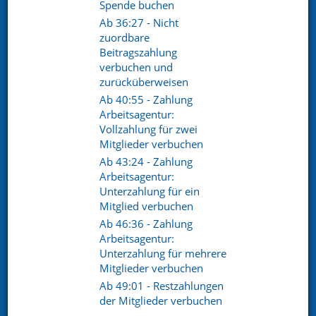
Spende buchen
Telefon. +49 (0) 8721 / 50648-89
Ab 36:27 - Nicht
E-Mail.
info@netxp-verein.de
zuordbare
Beitragszahlung
verbuchen und
Schnell Links
zurücküberweisen
Ab 40:55 - Zahlung
Vereinsverwaltung
Mitgliederverwaltung
Arbeitsagentur:
Finanzverwaltung
Kommunikation /
Vollzahlung für zwei
Schriftverkehr
Mitglieder verbuchen
Kontakt
Referenzen
Ab 43:24 - Zahlung
Arbeitsagentur:
Unterzahlung für ein
Social pages
Mitglied verbuchen
Ab 46:36 - Zahlung
Arbeitsagentur:
Unterzahlung für mehrere
Mitglieder verbuchen
Ab 49:01 - Restzahlungen
der Mitglieder verbuchen