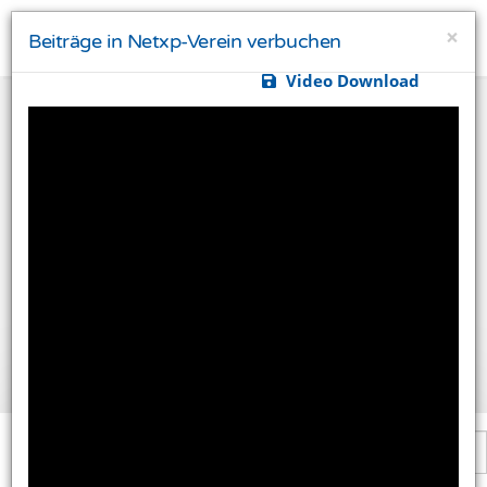
×
Beiträge in Netxp-Verein verbuchen
Video Download
Ihre Privatsphäre ist uns wichtig
Diese Website verwendet Cookies und Targeting
Technologien um Ihnen ein besseres Internet-Erlebnis
zu ermöglichen und besser an Ihre Bedürfnisse
anzupassen. Diese Technologien nutzen wir außerdem
um Ergebnisse zu messen, um zu verstehen, woher
unsere Besucher kommen oder um unsere Website
weiter zu entwickeln.
Alle akzeptieren
Einstellungen ändern