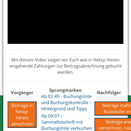
Netxp-Verein für die Verwendung im Verein einrichten
Präsentationen für Interessenten
Handbuch
Verbandsmeldungen
Updates und Beta
Mit diesem Video zeigen wir Euch wie in Netxp-Verein
eingehende Zahlungen zur Beitragsabrechnung gebucht
Tipps & Praxisbeispiele
werden.
Vereinswissen
Sprungmarken
Vorgänger
Nachfolger
Ab 02:49 - Buchungsliste
und Buchungskontrolle -
Beiträge in
Beiträge mah
Testen Sie Netxp-Verein
Hintergrund und Tipps
Netxp-
Rückläufer er
Ab 09:07 -
Verein
Wir können Ihnen viel erzählen. Nehmen
Beiträge ers
Sammellstschrift mit
abrechnen
Sie uns beim Wort.
verrechnen, na
Buchungsliste verbuchen