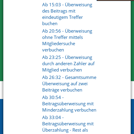
Ab 15:03 - Überweisung
des Beitrags mit
Wir sind von unseren Lösungen überzeugt. Deshalb dürfen
eindeutigem Treffer
Sie uns gerne und ausgiebig testen.
buchen
Für Ihre Tests steht Ihnen der volle Funktionsumfang zur
Ab 20:56 - Überweisung
Verfügung.
ohne Treffer mittels
Wir haben mit unserem Produkt und Services die
Mitgliedersuche
überzeugenden Antworten.
verbuchen
Ab 23:25 - Überweisung
Kostenlose Testversion
durch anderen Zahler auf
Mitglied verbuchen
Ab 26:32 - Gesamtsumme
Überweisung auf zwei
Beiträge verbuchen
Startseite
Support
Videoportal
Ab 30:54 -
Beitragsüberweisung mit
Netxp GmbH
Minderzahlung verbuchen
Ab 33:04 -
Öttinger Straße 11
Beitragsüberweisung mit
84307 Eggenfelden
Überzahlung - Rest als