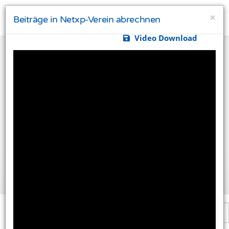
×
Beiträge in Netxp-Verein abrechnen
Video Download
Ihre Privatsphäre ist uns wichtig
Diese Website verwendet Cookies und Targeting
Technologien um Ihnen ein besseres Internet-Erlebnis
zu ermöglichen und besser an Ihre Bedürfnisse
anzupassen. Diese Technologien nutzen wir außerdem
um Ergebnisse zu messen, um zu verstehen, woher
unsere Besucher kommen oder um unsere Website
weiter zu entwickeln.
Alle akzeptieren
Einstellungen ändern