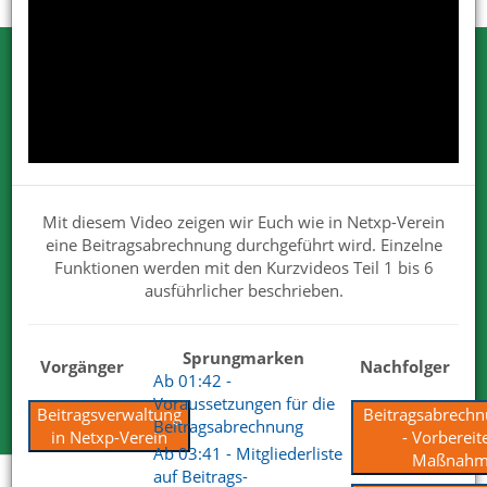
Testen Sie Netxp-Verein
Wir können Ihnen viel erzählen. Nehmen
Sie uns beim Wort.
Wir sind von unseren Lösungen überzeugt. Deshalb dürfen
Mit diesem Video zeigen wir Euch wie in Netxp-Verein
Sie uns gerne und ausgiebig testen.
eine Beitragsabrechnung durchgeführt wird. Einzelne
Für Ihre Tests steht Ihnen der volle Funktionsumfang zur
Funktionen werden mit den Kurzvideos Teil 1 bis 6
Verfügung.
ausführlicher beschrieben.
Wir haben mit unserem Produkt und Services die
überzeugenden Antworten.
Sprungmarken
Vorgänger
Nachfolger
Ab 01:42 -
Kostenlose Testversion
Voraussetzungen für die
Beitragsverwaltung
Beitragsabrechn
Beitragsabrechnung
in Netxp-Verein
- Vorbereit
Ab 03:41 - Mitgliederliste
Maßnahm
auf Beitrags-