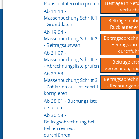
Startseite
Support
Videoportal
Beiträge in Net
Plausibilitäten überprüfen
verbuch
Ab 11:14 -
Massenbuchung Schritt 1
Netxp GmbH
Beiträge mah
- Grunddaten
Rückläufer er
Öttinger Straße 11
Ab 19:04 -
84307 Eggenfelden
Beitragsabrechn
Massenbuchung Schritt 2
- Beitragsabr
- Beitragsauswahl
Telefon. +49 (0) 8721 / 50648-89
durchfüh
Ab 21:07 -
Massenbuchung Schritt 3
Beiträge ers
E-Mail.
info@netxp-verein.de
- Abrechnungsliste prüfen
verrechnen, na
Ab 23:58 -
Beitragsabrechn
Schnell Links
Massenbuchung Schritt 3
- Rechnungen e
- Zahlarten auf Lastschrift
Vereinsverwaltung
Mitgliederverwaltung
korrigieren
Finanzverwaltung
Kommunikation /
Ab 28:01 - Buchungsliste
Schriftverkehr
erstellen
Kontakt
Referenzen
Ab 30:58 -
Beitragsabrechnung bei
Fehlern erneut
Social pages
durchführen