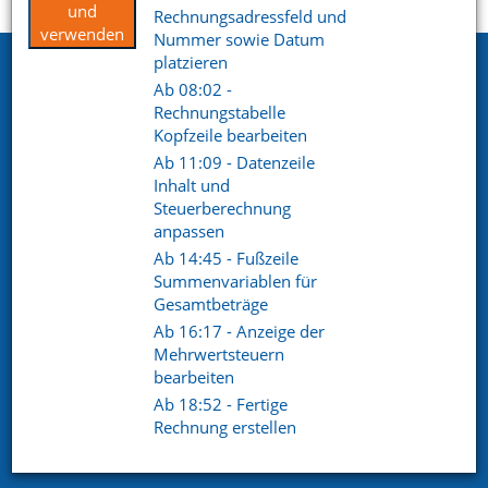
Startseite
Support
Videoportal
und
Rechnungsadressfeld und
verwenden
Nummer sowie Datum
platzieren
Netxp GmbH
Ab 08:02 -
Öttinger Straße 11
Rechnungstabelle
84307 Eggenfelden
Kopfzeile bearbeiten
Ab 11:09 - Datenzeile
Telefon. +49 (0) 8721 / 50648-89
Inhalt und
Steuerberechnung
E-Mail.
info@netxp-verein.de
anpassen
Ab 14:45 - Fußzeile
Schnell Links
Summenvariablen für
Gesamtbeträge
Vereinsverwaltung
Mitgliederverwaltung
Ab 16:17 - Anzeige der
Finanzverwaltung
Kommunikation /
Mehrwertsteuern
Schriftverkehr
bearbeiten
Kontakt
Referenzen
Ab 18:52 - Fertige
Rechnung erstellen
Social pages