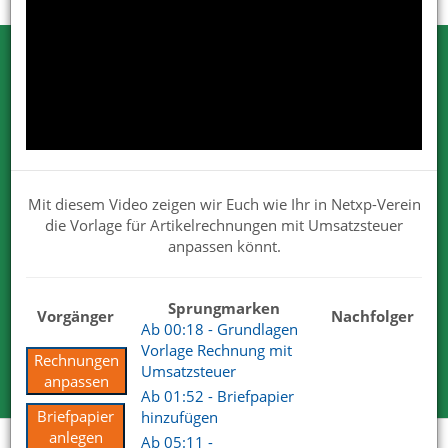
Testen Sie Netxp-Verein
Wir können Ihnen viel erzählen. Nehmen
Sie uns beim Wort.
Wir sind von unseren Lösungen überzeugt. Deshalb dürfen
Mit diesem Video zeigen wir Euch wie Ihr in Netxp-Verein
Sie uns gerne und ausgiebig testen.
die Vorlage für Artikelrechnungen mit Umsatzsteuer
Für Ihre Tests steht Ihnen der volle Funktionsumfang zur
anpassen könnt.
Verfügung.
Wir haben mit unserem Produkt und Services die
überzeugenden Antworten.
Sprungmarken
Vorgänger
Nachfolger
Ab 00:18 - Grundlagen
Vorlage Rechnung mit
Kostenlose Testversion
Rechnungen
Umsatzsteuer
anpassen
Ab 01:52 - Briefpapier
Briefpapier
hinzufügen
anlegen
Ab 05:11 -