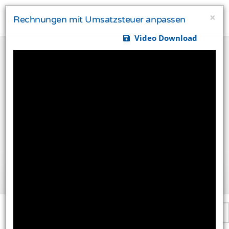
×
Rechnungen mit Umsatzsteuer anpassen
Video Download
Ihre Privatsphäre ist uns wichtig
Diese Website verwendet Cookies und Targeting
Technologien um Ihnen ein besseres Internet-Erlebnis
zu ermöglichen und besser an Ihre Bedürfnisse
anzupassen. Diese Technologien nutzen wir außerdem
um Ergebnisse zu messen, um zu verstehen, woher
unsere Besucher kommen oder um unsere Website
weiter zu entwickeln.
Alle akzeptieren
Einstellungen ändern