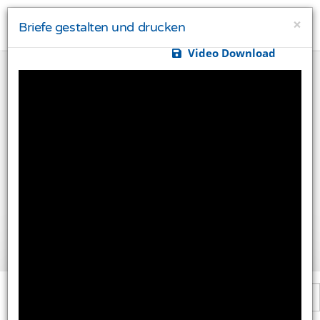
×
Briefe gestalten und drucken
Video Download
Ihre Privatsphäre ist uns wichtig
Diese Website verwendet Cookies und Targeting
Technologien um Ihnen ein besseres Internet-Erlebnis
zu ermöglichen und besser an Ihre Bedürfnisse
anzupassen. Diese Technologien nutzen wir außerdem
um Ergebnisse zu messen, um zu verstehen, woher
unsere Besucher kommen oder um unsere Website
weiter zu entwickeln.
Alle akzeptieren
Einstellungen ändern