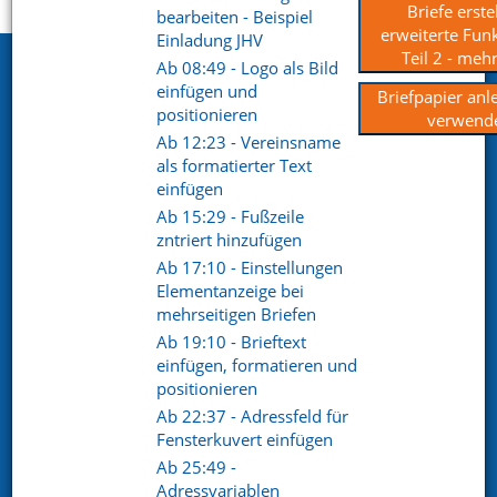
Startseite
Support
Videoportal
Briefe erste
bearbeiten - Beispiel
erweiterte Funk
Einladung JHV
Teil 2 - mehr
Ab 08:49 - Logo als Bild
Netxp GmbH
einfügen und
Briefpapier an
Öttinger Straße 11
positionieren
verwend
84307 Eggenfelden
Ab 12:23 - Vereinsname
als formatierter Text
Telefon. +49 (0) 8721 / 50648-89
einfügen
Ab 15:29 - Fußzeile
E-Mail.
info@netxp-verein.de
zntriert hinzufügen
Ab 17:10 - Einstellungen
Schnell Links
Elementanzeige bei
mehrseitigen Briefen
Vereinsverwaltung
Mitgliederverwaltung
Ab 19:10 - Brieftext
Finanzverwaltung
Kommunikation /
einfügen, formatieren und
Schriftverkehr
positionieren
Kontakt
Referenzen
Ab 22:37 - Adressfeld für
Fensterkuvert einfügen
Ab 25:49 -
Social pages
Adressvariablen