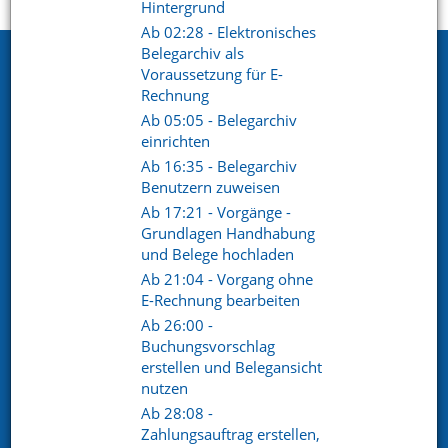
Startseite
Support
Videoportal
Hintergrund
Ab 02:28 - Elektronisches
Belegarchiv als
Netxp GmbH
Voraussetzung für E-
Rechnung
Öttinger Straße 11
Ab 05:05 - Belegarchiv
84307 Eggenfelden
einrichten
Telefon. +49 (0) 8721 / 50648-89
Ab 16:35 - Belegarchiv
Benutzern zuweisen
E-Mail.
info@netxp-verein.de
Ab 17:21 - Vorgänge -
Grundlagen Handhabung
und Belege hochladen
Schnell Links
Ab 21:04 - Vorgang ohne
Vereinsverwaltung
Mitgliederverwaltung
E-Rechnung bearbeiten
Finanzverwaltung
Kommunikation /
Ab 26:00 -
Schriftverkehr
Buchungsvorschlag
Kontakt
Referenzen
erstellen und Belegansicht
nutzen
Ab 28:08 -
Social pages
Zahlungsauftrag erstellen,