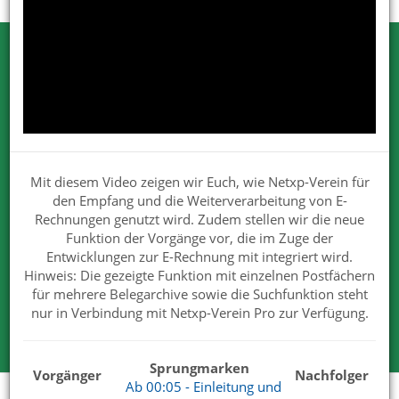
Testen Sie Netxp-Verein
Wir können Ihnen viel erzählen. Nehmen
Sie uns beim Wort.
Wir sind von unseren Lösungen überzeugt. Deshalb dürfen
Mit diesem Video zeigen wir Euch, wie Netxp-Verein für
Sie uns gerne und ausgiebig testen.
den Empfang und die Weiterverarbeitung von E-
Für Ihre Tests steht Ihnen der volle Funktionsumfang zur
Rechnungen genutzt wird. Zudem stellen wir die neue
Verfügung.
Funktion der Vorgänge vor, die im Zuge der
Wir haben mit unserem Produkt und Services die
Entwicklungen zur E-Rechnung mit integriert wird.
überzeugenden Antworten.
Hinweis: Die gezeigte Funktion mit einzelnen Postfächern
für mehrere Belegarchive sowie die Suchfunktion steht
nur in Verbindung mit Netxp-Verein Pro zur Verfügung.
Kostenlose Testversion
Sprungmarken
Vorgänger
Nachfolger
Ab 00:05 - Einleitung und