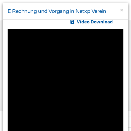
×
E Rechnung und Vorgang in Netxp Verein
Video Download
Ihre Privatsphäre ist uns wichtig
Diese Website verwendet Cookies und Targeting
Technologien um Ihnen ein besseres Internet-Erlebnis
zu ermöglichen und besser an Ihre Bedürfnisse
anzupassen. Diese Technologien nutzen wir außerdem
um Ergebnisse zu messen, um zu verstehen, woher
unsere Besucher kommen oder um unsere Website
weiter zu entwickeln.
Alle akzeptieren
Einstellungen ändern