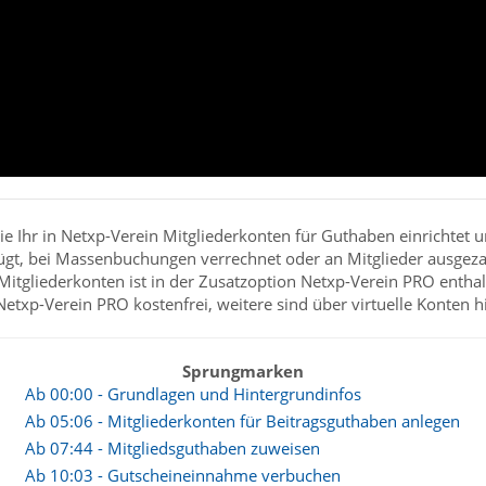
einrichten
wie Ihr in Netxp-Verein Mitgliederkonten für Guthaben einrichtet u
gt, bei Massenbuchungen verrechnet oder an Mitglieder ausgez
Mitgliederkonten ist in der Zusatzoption Netxp-Verein PRO enthalte
etxp-Verein PRO kostenfrei, weitere sind über virtuelle Konten 
Sprungmarken
Ab 00:00 - Grundlagen und Hintergrundinfos
Ab 05:06 - Mitgliederkonten für Beitragsguthaben anlegen
Ab 07:44 - Mitgliedsguthaben zuweisen
Ab 10:03 - Gutscheineinnahme verbuchen