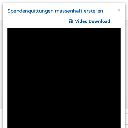
×
Spendenquittungen massenhaft erstellen
Video Download
Ihre Privatsphäre ist uns wichtig
Diese Website verwendet Cookies und Targeting
Technologien um Ihnen ein besseres Internet-Erlebnis
zu ermöglichen und besser an Ihre Bedürfnisse
anzupassen. Diese Technologien nutzen wir außerdem
um Ergebnisse zu messen, um zu verstehen, woher
unsere Besucher kommen oder um unsere Website
weiter zu entwickeln.
Alle akzeptieren
Einstellungen ändern