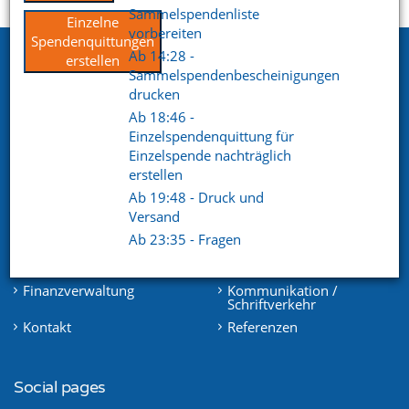
Startseite
Support
Videoportal
Sammelspendenliste
Einzelne
vorbereiten
Spendenquittungen
Ab 14:28 -
Netxp GmbH
erstellen
Sammelspendenbescheinigungen
Öttinger Straße 11
drucken
84307 Eggenfelden
Ab 18:46 -
Einzelspendenquittung für
Telefon. +49 (0) 8721 / 50648-89
Einzelspende nachträglich
erstellen
E-Mail.
info@netxp-verein.de
Ab 19:48 - Druck und
Versand
Schnell Links
Ab 23:35 - Fragen
Vereinsverwaltung
Mitgliederverwaltung
Finanzverwaltung
Kommunikation /
Schriftverkehr
Kontakt
Referenzen
Social pages