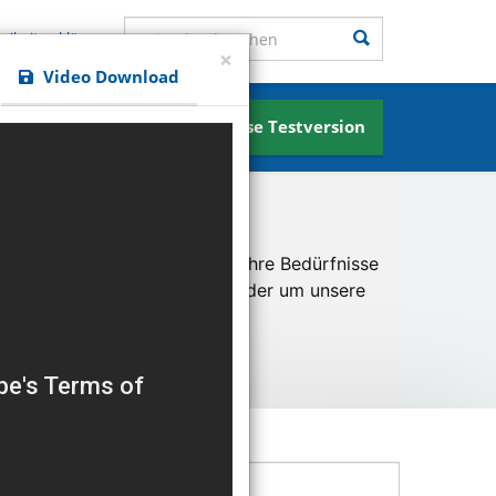
Seite durchsuchen
Suchen
reiheitserklärung
×
Video Download
Kostenlose Testversion
News
u ermöglichen und besser an Ihre Bedürfnisse
er unsere Besucher kommen oder um unsere