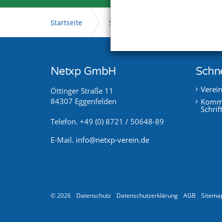
Startseite
Support
Videoportal
Netxp GmbH
Schne
Verei
Öttinger Straße 11
84307 Eggenfelden
Kommu
Schrif
Telefon. +49 (0) 8721 / 50648-89
E-Mail.
info@netxp-verein.de
© 2026
Datenschutz
Datenschutzerklärung
AGB
Sitema