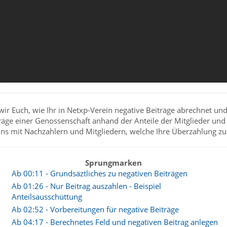
erein
zählen. Nehmen Sie uns beim
ir Euch, wie Ihr in Netxp-Verein negative Beiträge abrechnet und
räge einer Genossenschaft anhand der Anteile der Mitglieder un
ins mit Nachzahlern und Mitgliedern, welche Ihre Überzahlung
Sprungmarken
 dürfen Sie uns gerne und ausgiebig testen.
Ab 00:11 - Grundsäztliches zu negativen Beiträgen
ang zur Verfügung.
Ab 01:26 - Nur Beitrag auszahlen - Beispiel
 überzeugenden Antworten.
Anteilsausschüttung
Ab 02:52 - Vorbereitungen für negative Beiträge
Ab 04:17 - Berechnetes Feld und negativen Beitrag anlegen