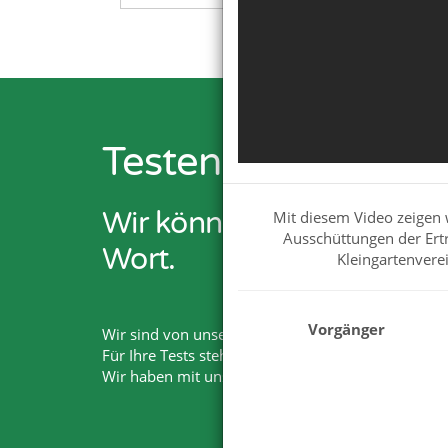
Testen Sie Netxp-V
Wir können Ihnen viel er
Mit diesem Video zeigen w
Ausschüttungen der Ert
Wort.
Kleingartenvere
Vorgänger
Wir sind von unseren Lösungen überzeugt. Deshalb
Für Ihre Tests steht Ihnen der volle Funktionsumf
Wir haben mit unserem Produkt und Services die