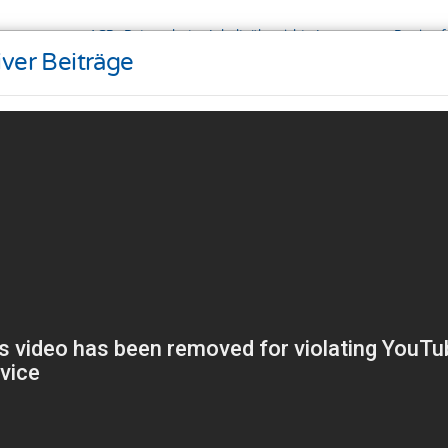
AGB
Datenschutz
Inhaltsübersicht
Impressum
Barrieref
ver Beiträge
oad
Seminare
Support
Referenzen
g
ng Technologien um Ihnen ein besseres Internet-Erlebnis z
 außerdem um Ergebnisse zu messen, um zu verstehen, woh