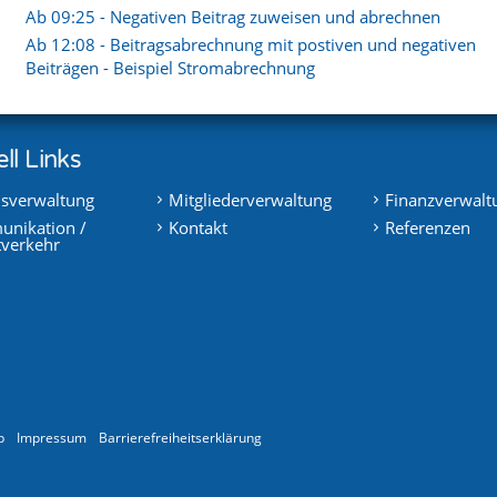
Ab 09:25 - Negativen Beitrag zuweisen und abrechnen
Ab 12:08 - Beitragsabrechnung mit postiven und negativen
Beiträgen - Beispiel Stromabrechnung
ll Links
nsverwaltung
Mitgliederverwaltung
Finanzverwalt
nikation /
Kontakt
Referenzen
tverkehr
p
Impressum
Barrierefreiheitserklärung