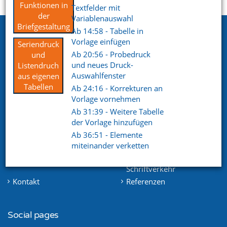
Startseite
Support
Videoportal
Funktionen in
Textfelder mit
der
Variablenauswahl
Briefgestaltung
Ab 14:58 - Tabelle in
Netxp GmbH
Vorlage einfügen
Seriendruck
Öttinger Straße 11
Ab 20:56 - Probedruck
und
84307 Eggenfelden
und neues Druck-
Listendruch
Auswahlfenster
aus eigenen
Telefon. +49 (0) 8721 / 50648-89
Tabellen
Ab 24:16 - Korrekturen an
Vorlage vornehmen
E-Mail.
info@netxp-verein.de
Ab 31:39 - Weitere Tabelle
der Vorlage hinzufügen
Schnell Links
Ab 36:51 - Elemente
miteinander verketten
Vereinsverwaltung
Mitgliederverwaltung
Finanzverwaltung
Kommunikation /
Schriftverkehr
Kontakt
Referenzen
Social pages