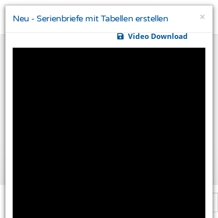
×
Neu - Serienbriefe mit Tabellen erstellen
Video Download
Ihre Privatsphäre ist uns wichtig
Diese Website verwendet Cookies und Targeting
Technologien um Ihnen ein besseres Internet-Erlebnis
zu ermöglichen und besser an Ihre Bedürfnisse
anzupassen. Diese Technologien nutzen wir außerdem
um Ergebnisse zu messen, um zu verstehen, woher
unsere Besucher kommen oder um unsere Website
weiter zu entwickeln.
Alle akzeptieren
Einstellungen ändern