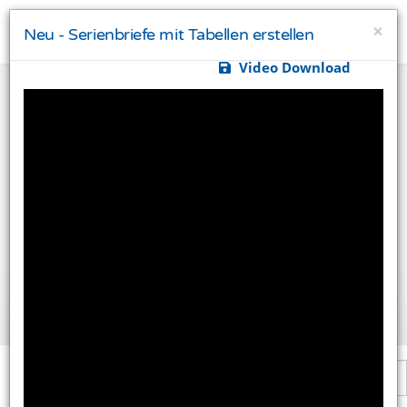
×
Neu - Serienbriefe mit Tabellen erstellen
Video Download
Ihre Privatsphäre ist uns wichtig
Diese Website verwendet Cookies und Targeting
Technologien um Ihnen ein besseres Internet-Erlebnis
zu ermöglichen und besser an Ihre Bedürfnisse
anzupassen. Diese Technologien nutzen wir außerdem
um Ergebnisse zu messen, um zu verstehen, woher
unsere Besucher kommen oder um unsere Website
weiter zu entwickeln.
Alle akzeptieren
Einstellungen ändern