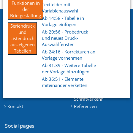
Startseite
Support
Videoportal
Funktionen in
Textfelder mit
der
Variablenauswahl
Briefgestaltung
Ab 14:58 - Tabelle in
Netxp GmbH
Vorlage einfügen
Seriendruck
Öttinger Straße 11
Ab 20:56 - Probedruck
und
84307 Eggenfelden
und neues Druck-
Listendruch
Auswahlfenster
aus eigenen
Telefon. +49 (0) 8721 / 50648-89
Tabellen
Ab 24:16 - Korrekturen an
Vorlage vornehmen
E-Mail.
info@netxp-verein.de
Ab 31:39 - Weitere Tabelle
der Vorlage hinzufügen
Schnell Links
Ab 36:51 - Elemente
miteinander verketten
Vereinsverwaltung
Mitgliederverwaltung
Finanzverwaltung
Kommunikation /
Schriftverkehr
Kontakt
Referenzen
Social pages