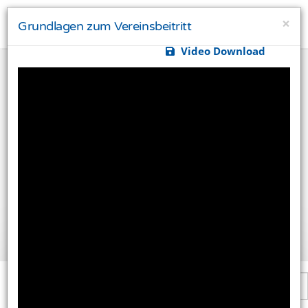
×
Grundlagen zum Vereinsbeitritt
Video Download
Ihre Privatsphäre ist uns wichtig
Diese Website verwendet Cookies und Targeting
Technologien um Ihnen ein besseres Internet-Erlebnis
zu ermöglichen und besser an Ihre Bedürfnisse
anzupassen. Diese Technologien nutzen wir außerdem
um Ergebnisse zu messen, um zu verstehen, woher
unsere Besucher kommen oder um unsere Website
weiter zu entwickeln.
Alle akzeptieren
Einstellungen ändern