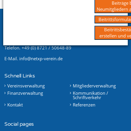
Startseite
Support
Videoportal
Beiträge 
Neumitgliedern 
Netxp GmbH
Beitrittsformula
Öttinger Straße 11
Beitrittsbest
84307 Eggenfelden
erstellen und 
Telefon. +49 (0) 8721 / 50648-89
E-Mail.
info@netxp-verein.de
Schnell Links
Vereinsverwaltung
Mitgliederverwaltung
Finanzverwaltung
Kommunikation /
Schriftverkehr
Kontakt
Referenzen
Social pages