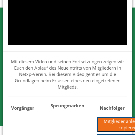
Testen Sie Netxp-Verein
Wir können Ihnen viel erzählen. Nehmen
Sie uns beim Wort.
Wir sind von unseren Lösungen überzeugt. Deshalb dürfen
Mit diesem Video und seinen Fortsetzungen zeigen wir
Sie uns gerne und ausgiebig testen.
Euch den Ablauf des Neueintritts von Mitgliedern in
Für Ihre Tests steht Ihnen der volle Funktionsumfang zur
Netxp-Verein. Bei diesem Video geht es um die
Verfügung.
Grundlagen beim Erfassen eines neu eingetretenen
Wir haben mit unserem Produkt und Services die
Mitglieds.
überzeugenden Antworten.
Sprungmarken
Kostenlose Testversion
Vorgänger
Nachfolger
Mitglieder anl
kopiere