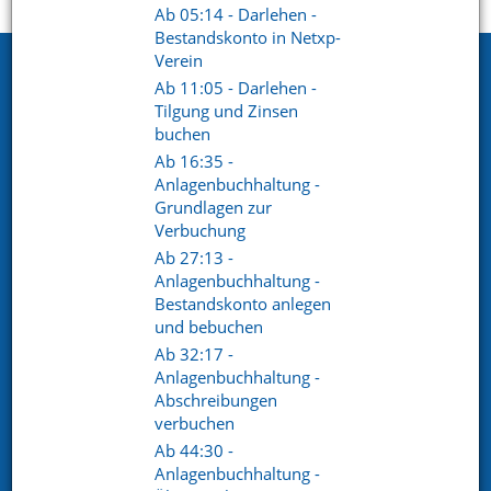
Startseite
Support
Videoportal
Ab 05:14 - Darlehen -
Bestandskonto in Netxp-
Verein
Netxp GmbH
Ab 11:05 - Darlehen -
Öttinger Straße 11
Tilgung und Zinsen
84307 Eggenfelden
buchen
Ab 16:35 -
Telefon. +49 (0) 8721 / 50648-89
Anlagenbuchhaltung -
Grundlagen zur
E-Mail.
info@netxp-verein.de
Verbuchung
Ab 27:13 -
Anlagenbuchhaltung -
Schnell Links
Bestandskonto anlegen
Vereinsverwaltung
Mitgliederverwaltung
und bebuchen
Finanzverwaltung
Kommunikation /
Ab 32:17 -
Schriftverkehr
Anlagenbuchhaltung -
Kontakt
Referenzen
Abschreibungen
verbuchen
Ab 44:30 -
Social pages
Anlagenbuchhaltung -