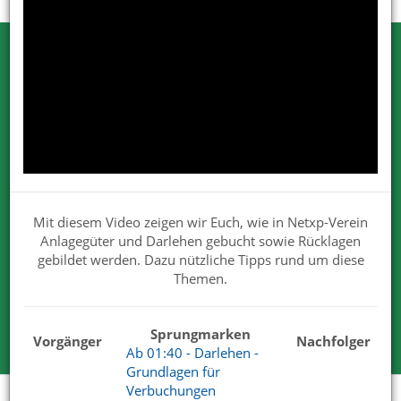
Testen Sie Netxp-Verein
Wir können Ihnen viel erzählen. Nehmen
Sie uns beim Wort.
Wir sind von unseren Lösungen überzeugt. Deshalb dürfen
Sie uns gerne und ausgiebig testen.
Für Ihre Tests steht Ihnen der volle Funktionsumfang zur
Mit diesem Video zeigen wir Euch, wie in Netxp-Verein
Verfügung.
Anlagegüter und Darlehen gebucht sowie Rücklagen
Wir haben mit unserem Produkt und Services die
gebildet werden. Dazu nützliche Tipps rund um diese
überzeugenden Antworten.
Themen.
Kostenlose Testversion
Sprungmarken
Vorgänger
Nachfolger
Ab 01:40 - Darlehen -
Grundlagen für
Verbuchungen