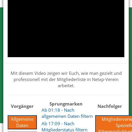
Testen Sie Netxp-Verein
Wir können Ihnen viel erzählen. Nehmen
Sie uns beim Wort.
Wir sind von unseren Lösungen überzeugt. Deshalb dürfen
Sie uns gerne und ausgiebig testen.
Für Ihre Tests steht Ihnen der volle Funktionsumfang zur
Mit diesem Video zeigen wir Euch, wie man gezielt und
Verfügung.
professionell mit der Mitgliederliste in Netxp-Verein
Wir haben mit unserem Produkt und Services die
arbeitet.
überzeugenden Antworten.
Sprungmarken
Kostenlose Testversion
Vorgänger
Nachfolger
Ab 01:18 - Nach
allgemeinen Daten filtern
Allgemeine
Mitgliederverw
Ab 17:09 - Nach
Daten
Speziell
Mitgliederstatus filtern
Filtermöglichkei