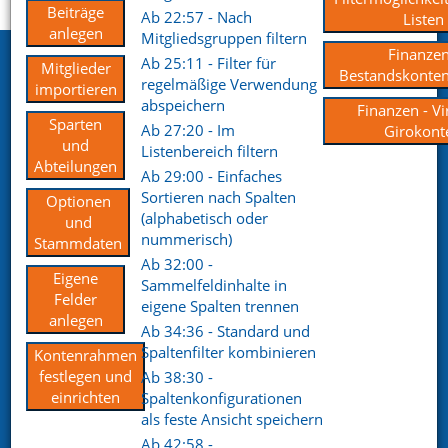
Startseite
Support
Videoportal
Beiträge
Ab 22:57 - Nach
Listen
anlegen
Mitgliedsgruppen filtern
Finanzen
Netxp GmbH
Ab 25:11 - Filter für
Mitglieder
Bestandskonten
regelmäßige Verwendung
importieren
Öttinger Straße 11
abspeichern
Finanzen - Vi
84307 Eggenfelden
Sparten
Ab 27:20 - Im
Girokont
und
Listenbereich filtern
Telefon. +49 (0) 8721 / 50648-89
Abteilungen
Ab 29:00 - Einfaches
Sortieren nach Spalten
E-Mail.
info@netxp-verein.de
Optionen
(alphabetisch oder
und
nummerisch)
Stammdaten
Schnell Links
Ab 32:00 -
Eigene
Sammelfeldinhalte in
Vereinsverwaltung
Mitgliederverwaltung
Felder
eigene Spalten trennen
Finanzverwaltung
Kommunikation /
anlegen
Ab 34:36 - Standard und
Schriftverkehr
Spaltenfilter kombinieren
Kontenrahmen
Kontakt
Referenzen
festlegen und
Ab 38:30 -
einrichten
Spaltenkonfigurationen
als feste Ansicht speichern
Social pages
Ab 42:58 -