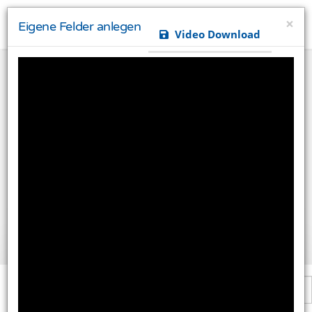
×
Eigene Felder anlegen
Video Download
Ihre Privatsphäre ist uns wichtig
Diese Website verwendet Cookies und Targeting
Technologien um Ihnen ein besseres Internet-Erlebnis
zu ermöglichen und besser an Ihre Bedürfnisse
anzupassen. Diese Technologien nutzen wir außerdem
um Ergebnisse zu messen, um zu verstehen, woher
unsere Besucher kommen oder um unsere Website
weiter zu entwickeln.
Alle akzeptieren
Einstellungen ändern