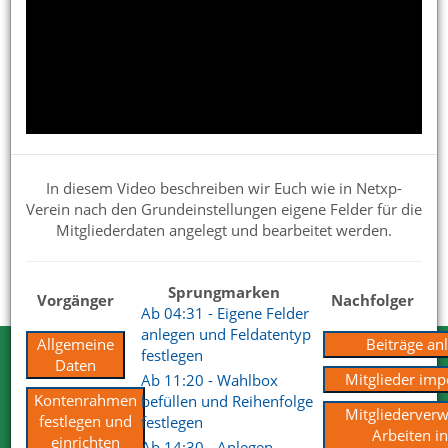
Netxp-Verein für die Verwendung im Verein einrichten
Präsentationen für Interessenten
Handbuch
Verbandsmeldungen
In diesem Video beschreiben wir Euch wie in Netxp-
Updates und Beta
Verein nach den Grundeinstellungen eigene Felder für die
Tipps & Praxisbeispiele
Mitgliederdaten angelegt und bearbeitet werden.
Vereinswissen
Sprungmarken
Vorgänger
Nachfolger
Ab 04:31 - Eigene Felder
anlegen und Feldatentyp
Allgemeine
Beiträge an
festlegen
Testen Sie Netxp-Verein
Daten
Mitglieder imp
Ab 11:20 - Wahlbox
Kontenrahmen
befüllen und Reihenfolge
Wir können Ihnen viel erzählen. Nehmen
Mitgliederverw
festlegen und
festlegen
Arbeiten in
Sie uns beim Wort.
einrichten
Ab 14:30 - Anlegen