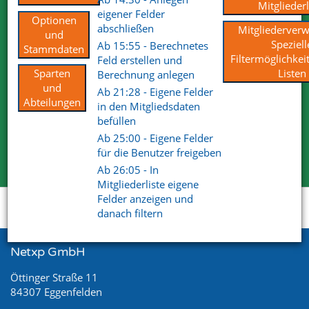
Mitgliederl
eigener Felder
Optionen
abschließen
Mitgliederverw
und
Wir sind von unseren Lösungen überzeugt. Deshalb dürfen
Speziell
Ab 15:55 - Berechnetes
Stammdaten
Sie uns gerne und ausgiebig testen.
Filtermöglichkei
Feld erstellen und
Für Ihre Tests steht Ihnen der volle Funktionsumfang zur
Sparten
Listen
Berechnung anlegen
Verfügung.
und
Ab 21:28 - Eigene Felder
Wir haben mit unserem Produkt und Services die
Abteilungen
in den Mitgliedsdaten
überzeugenden Antworten.
befüllen
Ab 25:00 - Eigene Felder
Kostenlose Testversion
für die Benutzer freigeben
Ab 26:05 - In
Mitgliederliste eigene
Felder anzeigen und
Startseite
Support
Videoportal
danach filtern
Netxp GmbH
Öttinger Straße 11
84307 Eggenfelden