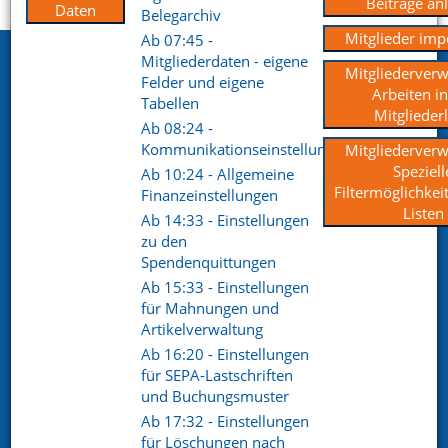
Startseite
Support
Videoportal
Beiträge an
Daten
Belegarchiv
Mitglieder imp
Ab 07:45 -
Mitgliederdaten - eigene
Netxp GmbH
Mitgliederverw
Felder und eigene
Arbeiten in
Öttinger Straße 11
Tabellen
Mitgliederl
84307 Eggenfelden
Ab 08:24 -
Kommunikationseinstellungen
Mitgliederverw
Telefon. +49 (0) 8721 / 50648-89
Speziell
Ab 10:24 - Allgemeine
Filtermöglichkei
Finanzeinstellungen
E-Mail.
info@netxp-verein.de
Listen
Ab 14:33 - Einstellungen
zu den
Schnell Links
Spendenquittungen
Ab 15:33 - Einstellungen
Vereinsverwaltung
Mitgliederverwaltung
für Mahnungen und
Finanzverwaltung
Kommunikation /
Artikelverwaltung
Schriftverkehr
Ab 16:20 - Einstellungen
Kontakt
Referenzen
für SEPA-Lastschriften
und Buchungsmuster
Ab 17:32 - Einstellungen
Social pages
für Löschungen nach