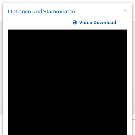
×
Optionen und Stammdaten
Video Download
Ihre Privatsphäre ist uns wichtig
Diese Website verwendet Cookies und Targeting
Technologien um Ihnen ein besseres Internet-Erlebnis
zu ermöglichen und besser an Ihre Bedürfnisse
anzupassen. Diese Technologien nutzen wir außerdem
um Ergebnisse zu messen, um zu verstehen, woher
unsere Besucher kommen oder um unsere Website
weiter zu entwickeln.
Alle akzeptieren
Einstellungen ändern