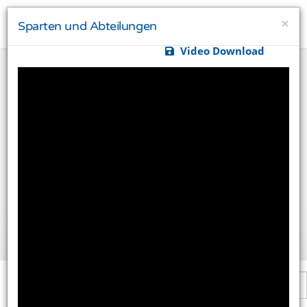
×
Sparten und Abteilungen
Video Download
Ihre Privatsphäre ist uns wichtig
Diese Website verwendet Cookies und Targeting
Technologien um Ihnen ein besseres Internet-Erlebnis
zu ermöglichen und besser an Ihre Bedürfnisse
anzupassen. Diese Technologien nutzen wir außerdem
um Ergebnisse zu messen, um zu verstehen, woher
unsere Besucher kommen oder um unsere Website
weiter zu entwickeln.
Alle akzeptieren
Einstellungen ändern