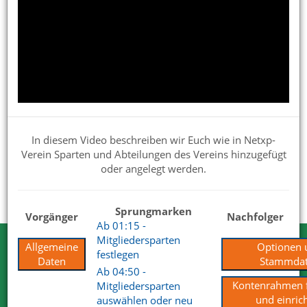
Netxp-Verein für die Verwendung im Verein einrichten
Präsentationen für Interessenten
Handbuch
Verbandsmeldungen
Updates und Beta
In diesem Video beschreiben wir Euch wie in Netxp-
Verein Sparten und Abteilungen des Vereins hinzugefügt
Tipps & Praxisbeispiele
oder angelegt werden.
Vereinswissen
Sprungmarken
Vorgänger
Nachfolger
Ab 01:15 -
Mitgliedersparten
Allgemeine
Optionen 
Testen Sie Netxp-Verein
festlegen
Daten
Stammda
Ab 04:50 -
Wir können Ihnen viel erzählen. Nehmen
Kontenrahmen f
Mitgliedersparten
Sie uns beim Wort.
und einric
auswählen oder neu