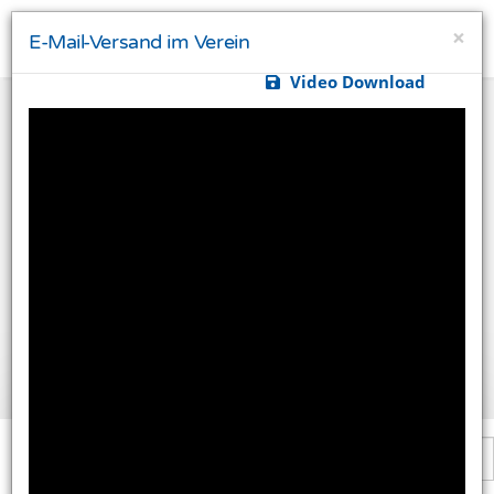
×
E-Mail-Versand im Verein
Video Download
Ihre Privatsphäre ist uns wichtig
Diese Website verwendet Cookies und Targeting
Technologien um Ihnen ein besseres Internet-Erlebnis
zu ermöglichen und besser an Ihre Bedürfnisse
anzupassen. Diese Technologien nutzen wir außerdem
um Ergebnisse zu messen, um zu verstehen, woher
unsere Besucher kommen oder um unsere Website
weiter zu entwickeln.
Alle akzeptieren
Einstellungen ändern