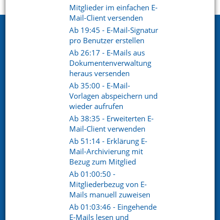
Startseite
Support
Videoportal
Mitglieder im einfachen E-
Mail-Client versenden
Ab 19:45 - E-Mail-Signatur
Netxp GmbH
pro Benutzer erstellen
Öttinger Straße 11
Ab 26:17 - E-Mails aus
84307 Eggenfelden
Dokumentenverwaltung
heraus versenden
Telefon. +49 (0) 8721 / 50648-89
Ab 35:00 - E-Mail-
Vorlagen abspeichern und
E-Mail.
info@netxp-verein.de
wieder aufrufen
Ab 38:35 - Erweiterten E-
Schnell Links
Mail-Client verwenden
Ab 51:14 - Erklärung E-
Vereinsverwaltung
Mitgliederverwaltung
Mail-Archivierung mit
Finanzverwaltung
Kommunikation /
Bezug zum Mitglied
Schriftverkehr
Ab 01:00:50 -
Kontakt
Referenzen
Mitgliederbezug von E-
Mails manuell zuweisen
Ab 01:03:46 - Eingehende
Social pages
E-Mails lesen und