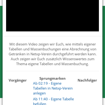
Testen Sie Netxp-Verein
Wir können Ihnen viel erzählen. Nehmen
Sie uns beim Wort.
Mit diesem Video zeigen wir Euch, wie mittels eigener
Wir sind von unseren Lösungen überzeugt. Deshalb dürfen
Tabellen und Massenbuchungen eine Abrechnung von
Sie uns gerne und ausgiebig testen.
Getränken in Netxp-Verein durchgeführt werden kann.
Für Ihre Tests steht Ihnen der volle Funktionsumfang zur
Auch zeigen wir Euch zusätzlich Wissenswertes zum
Verfügung.
Thema eigene Tabellen und Massenbuchung.
Wir haben mit unserem Produkt und Services die
überzeugenden Antworten.
Sprungmarken
Vorgänger
Nachfolger
Kostenlose Testversion
Ab 02:19 - Eigene
Tabellen in Netxp-Verein
anlegen
Ab 11:40 - Eigene Tabelle
befüllen