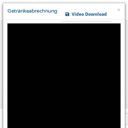
×
Getränkeabrechnung
Video Download
Ihre Privatsphäre ist uns wichtig
Diese Website verwendet Cookies und Targeting
Technologien um Ihnen ein besseres Internet-Erlebnis
zu ermöglichen und besser an Ihre Bedürfnisse
anzupassen. Diese Technologien nutzen wir außerdem
um Ergebnisse zu messen, um zu verstehen, woher
unsere Besucher kommen oder um unsere Website
weiter zu entwickeln.
Alle akzeptieren
Einstellungen ändern