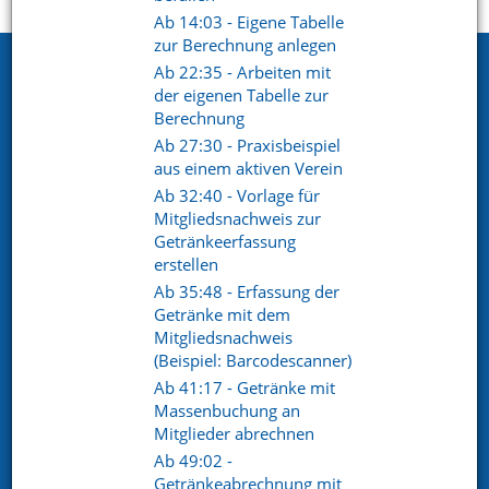
Startseite
Support
Videoportal
Ab 14:03 - Eigene Tabelle
zur Berechnung anlegen
Netxp GmbH
Ab 22:35 - Arbeiten mit
der eigenen Tabelle zur
Öttinger Straße 11
Berechnung
84307 Eggenfelden
Ab 27:30 - Praxisbeispiel
aus einem aktiven Verein
Telefon. +49 (0) 8721 / 50648-89
Ab 32:40 - Vorlage für
E-Mail.
info@netxp-verein.de
Mitgliedsnachweis zur
Getränkeerfassung
erstellen
Schnell Links
Ab 35:48 - Erfassung der
Getränke mit dem
Vereinsverwaltung
Mitgliederverwaltung
Mitgliedsnachweis
Finanzverwaltung
Kommunikation /
(Beispiel: Barcodescanner)
Schriftverkehr
Ab 41:17 - Getränke mit
Kontakt
Referenzen
Massenbuchung an
Mitglieder abrechnen
Ab 49:02 -
Social pages
Getränkeabrechnung mit