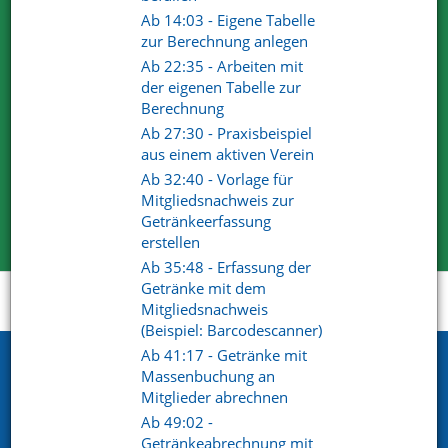
Ab 14:03 - Eigene Tabelle
zur Berechnung anlegen
Wir sind von unseren Lösungen überzeugt. Deshalb dürfen
Ab 22:35 - Arbeiten mit
Sie uns gerne und ausgiebig testen.
der eigenen Tabelle zur
Für Ihre Tests steht Ihnen der volle Funktionsumfang zur
Berechnung
Verfügung.
Ab 27:30 - Praxisbeispiel
Wir haben mit unserem Produkt und Services die
aus einem aktiven Verein
überzeugenden Antworten.
Ab 32:40 - Vorlage für
Mitgliedsnachweis zur
Kostenlose Testversion
Getränkeerfassung
erstellen
Ab 35:48 - Erfassung der
Getränke mit dem
Startseite
Support
Videoportal
Mitgliedsnachweis
(Beispiel: Barcodescanner)
Ab 41:17 - Getränke mit
Netxp GmbH
Massenbuchung an
Mitglieder abrechnen
Öttinger Straße 11
Ab 49:02 -
84307 Eggenfelden
Getränkeabrechnung mit