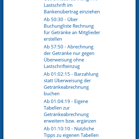
Telefon. +49 (0) 8721 / 50648-89
Lastschrift im
Bankenübertrag einziehen
E-Mail.
info@netxp-verein.de
Ab 50:30 - Über
Buchungliste Rechnung
für Getränke an Mitglieder
Schnell Links
erstellen
Vereinsverwaltung
Mitgliederverwaltung
Ab 57:50 - Abrechnung
Finanzverwaltung
der Getränke nur gegen
Kommunikation /
Schriftverkehr
Überweisung ohne
Kontakt
Referenzen
Lastschrifteinzug
Ab 01:02:15 - Barzahlung
statt Überweisung der
Social pages
Getränkeabrechnung
buchen
Ab 01:04:19 - Eigene
Tabellen zur
Getränkeabrechnung
erweitern bzw. ergänzen
Ab 01:10:10 - Nützliche
Tipps zu eigenen Tabellen