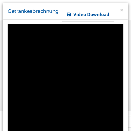
×
Getränkeabrechnung
Video Download
Ihre Privatsphäre ist uns wichtig
Diese Website verwendet Cookies und Targeting
Technologien um Ihnen ein besseres Internet-Erlebnis
zu ermöglichen und besser an Ihre Bedürfnisse
anzupassen. Diese Technologien nutzen wir außerdem
um Ergebnisse zu messen, um zu verstehen, woher
unsere Besucher kommen oder um unsere Website
weiter zu entwickeln.
Alle akzeptieren
Einstellungen ändern