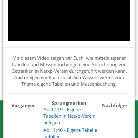
Netxp-Verein für die Verwendung im Verein einrichten
Präsentationen für Interessenten
Handbuch
Verbandsmeldungen
Mit diesem Video zeigen wir Euch, wie mittels eigener
Updates und Beta
Tabellen und Massenbuchungen eine Abrechnung von
Tipps & Praxisbeispiele
Getränken in Netxp-Verein durchgeführt werden kann.
Auch zeigen wir Euch zusätzlich Wissenswertes zum
Vereinswissen
Thema eigene Tabellen und Massenbuchung.
Sprungmarken
Vorgänger
Nachfolger
Ab 02:19 - Eigene
Testen Sie Netxp-Verein
Tabellen in Netxp-Verein
anlegen
Wir können Ihnen viel erzählen. Nehmen
Ab 11:40 - Eigene Tabelle
Sie uns beim Wort.
befüllen