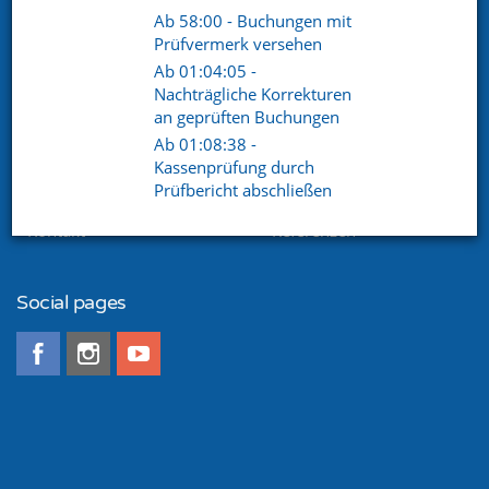
Telefon. +49 (0) 8721 / 50648-89
Ab 58:00 - Buchungen mit
Prüfvermerk versehen
E-Mail.
info@netxp-verein.de
Ab 01:04:05 -
Nachträgliche Korrekturen
an geprüften Buchungen
Schnell Links
Ab 01:08:38 -
Vereinsverwaltung
Mitgliederverwaltung
Kassenprüfung durch
Finanzverwaltung
Kommunikation /
Prüfbericht abschließen
Schriftverkehr
Kontakt
Referenzen
Social pages