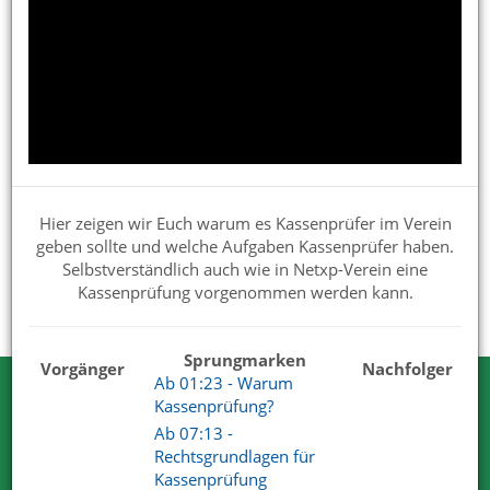
Netxp-Verein für die Verwendung im Verein einrichten
Präsentationen für Interessenten
Handbuch
Verbandsmeldungen
Updates und Beta
Hier zeigen wir Euch warum es Kassenprüfer im Verein
geben sollte und welche Aufgaben Kassenprüfer haben.
Tipps & Praxisbeispiele
Selbstverständlich auch wie in Netxp-Verein eine
Kassenprüfung vorgenommen werden kann.
Vereinswissen
Sprungmarken
Vorgänger
Nachfolger
Ab 01:23 - Warum
Testen Sie Netxp-Verein
Kassenprüfung?
Ab 07:13 -
Wir können Ihnen viel erzählen. Nehmen
Rechtsgrundlagen für
Sie uns beim Wort.
Kassenprüfung