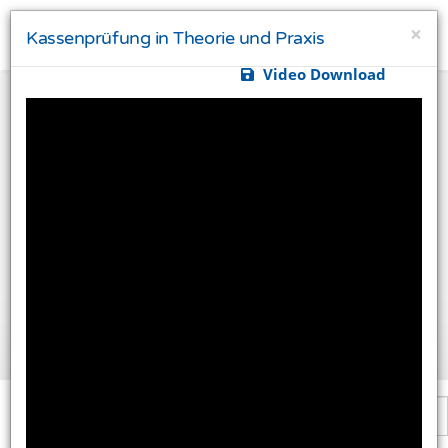
×
Kassenprüfung in Theorie und Praxis
Video Download
Ihre Privatsphäre ist uns wichtig
Diese Website verwendet Cookies und Targeting
Technologien um Ihnen ein besseres Internet-Erlebnis
zu ermöglichen und besser an Ihre Bedürfnisse
anzupassen. Diese Technologien nutzen wir außerdem
um Ergebnisse zu messen, um zu verstehen, woher
unsere Besucher kommen oder um unsere Website
weiter zu entwickeln.
Alle akzeptieren
Einstellungen ändern