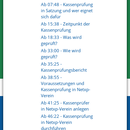
Ab 07:48 - Kassenprüfung
in Satzung und wer eignet
Wir sind von unseren Lösungen überzeugt. Deshalb dürfen
sich dafür
Sie uns gerne und ausgiebig testen.
Ab 15:38 - Zeitpunkt der
Für Ihre Tests steht Ihnen der volle Funktionsumfang zur
Kassenprüfung
Verfügung.
Ab 18:33 - Was wird
Wir haben mit unserem Produkt und Services die
geprüft?
überzeugenden Antworten.
Ab 33:00 - Wie wird
geprüft?
Kostenlose Testversion
Ab 35:25 -
Kassenprüfungsbericht
Ab 38:55 -
Voraussetzungen und
Startseite
Support
Videoportal
Kassenprüfung in Netxp-
Verein
Ab 41:25 - Kassenprüfer
Netxp GmbH
in Netxp-Verein anlegen
Ab 46:22 - Kassenprüfung
Öttinger Straße 11
in Netxp-Verein
84307 Eggenfelden
durchführen