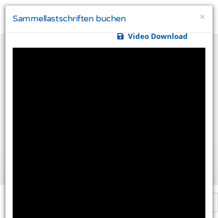
×
Sammellastschriften buchen
Video Download
Ihre Privatsphäre ist uns wichtig
Diese Website verwendet Cookies und Targeting
Technologien um Ihnen ein besseres Internet-Erlebnis
zu ermöglichen und besser an Ihre Bedürfnisse
anzupassen. Diese Technologien nutzen wir außerdem
um Ergebnisse zu messen, um zu verstehen, woher
unsere Besucher kommen oder um unsere Website
weiter zu entwickeln.
Alle akzeptieren
Einstellungen ändern