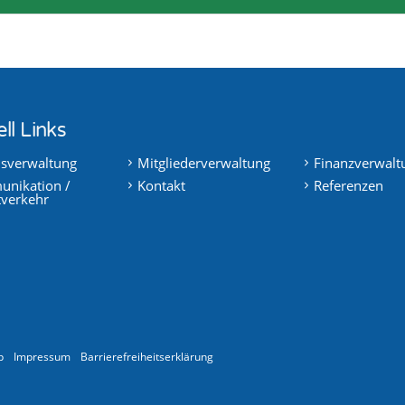
ll Links
nsverwaltung
Mitgliederverwaltung
Finanzverwalt
nikation /
Kontakt
Referenzen
tverkehr
p
Impressum
Barrierefreiheitserklärung