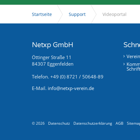
Startseite
Support
Videoportal
Netxp GmbH
Schne
Verei
Öttinger Straße 11
84307 Eggenfelden
Kommu
Schrif
Telefon. +49 (0) 8721 / 50648-89
E-Mail.
info@netxp-verein.de
© 2026
Datenschutz
Datenschutzerklärung
AGB
Sitema