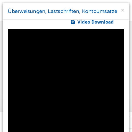
×
Überweisungen, Lastschriften, Kontoumsätze
Video Download
Ihre Privatsphäre ist uns wichtig
Diese Website verwendet Cookies und Targeting
Technologien um Ihnen ein besseres Internet-Erlebnis
zu ermöglichen und besser an Ihre Bedürfnisse
anzupassen. Diese Technologien nutzen wir außerdem
um Ergebnisse zu messen, um zu verstehen, woher
unsere Besucher kommen oder um unsere Website
weiter zu entwickeln.
Alle akzeptieren
Einstellungen ändern