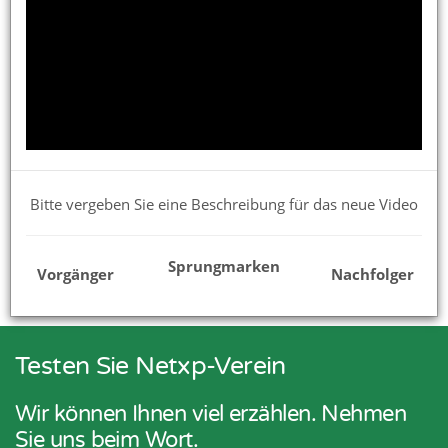
Netxp-Verein für die Verwendung im Verein einrichten
Präsentationen für Interessenten
Handbuch
Verbandsmeldungen
Updates und Beta
Bitte vergeben Sie eine Beschreibung für das neue Video
Tipps & Praxisbeispiele
Sprungmarken
Vereinswissen
Vorgänger
Nachfolger
Testen Sie Netxp-Verein
Wir können Ihnen viel erzählen. Nehmen
Sie uns beim Wort.