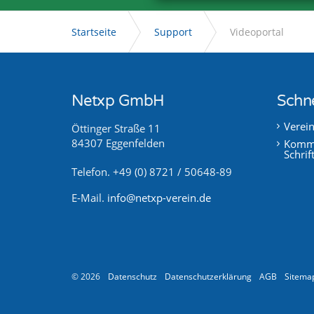
Startseite
Support
Videoportal
Netxp GmbH
Schne
Verei
Öttinger Straße 11
84307 Eggenfelden
Kommu
Schrif
Telefon. +49 (0) 8721 / 50648-89
E-Mail.
info@netxp-verein.de
© 2026
Datenschutz
Datenschutzerklärung
AGB
Sitema