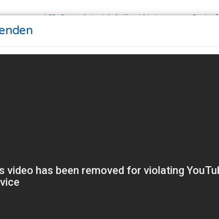
AGB
Datenschutz
Inhaltsübersicht
Impressum
Barrieref
wenden
oad
Seminare
Support
Referenzen
g
ng Technologien um Ihnen ein besseres Internet-Erlebnis z
 außerdem um Ergebnisse zu messen, um zu verstehen, woh