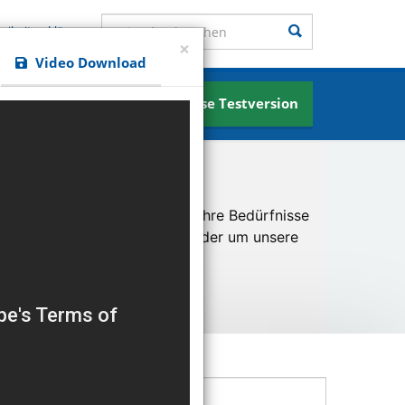
Seite durchsuchen
Suchen
reiheitserklärung
×
Video Download
Kostenlose Testversion
News
u ermöglichen und besser an Ihre Bedürfnisse
er unsere Besucher kommen oder um unsere