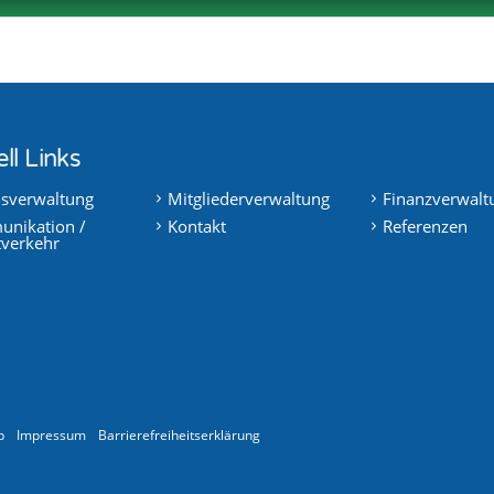
ll Links
nsverwaltung
Mitgliederverwaltung
Finanzverwalt
nikation /
Kontakt
Referenzen
tverkehr
p
Impressum
Barrierefreiheitserklärung