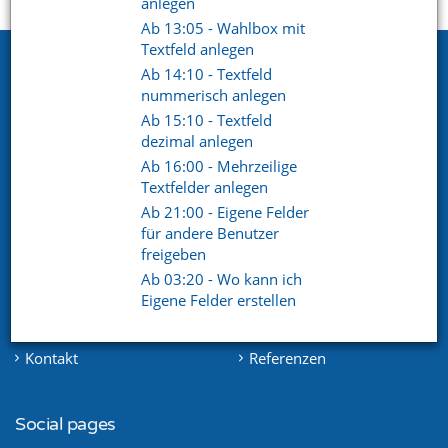
Startseite
Support
Videoportal
anlegen
Ab 13:05 - Wahlbox mit
Textfeld anlegen
Netxp GmbH
Ab 14:10 - Textfeld
nummerisch anlegen
Öttinger Straße 11
Ab 15:10 - Textfeld
84307 Eggenfelden
dezimal anlegen
Telefon. +49 (0) 8721 / 50648-89
Ab 16:00 - Mehrzeilige
Textfelder anlegen
E-Mail.
info@netxp-verein.de
Ab 21:00 - Eigene Felder
für andere Benutzer
freigeben
Schnell Links
Ab 03:20 - Wo kann ich
Vereinsverwaltung
Mitgliederverwaltung
Eigene Felder erstellen
Finanzverwaltung
Kommunikation /
Schriftverkehr
Kontakt
Referenzen
Social pages