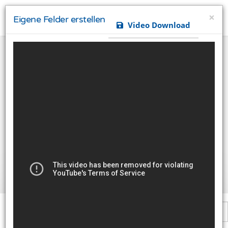
×
Eigene Felder erstellen
Video Download
Ihre Privatsphäre ist uns wichtig
Diese Website verwendet Cookies und Targeting
Technologien um Ihnen ein besseres Internet-Erlebnis
zu ermöglichen und besser an Ihre Bedürfnisse
anzupassen. Diese Technologien nutzen wir außerdem
um Ergebnisse zu messen, um zu verstehen, woher
unsere Besucher kommen oder um unsere Website
weiter zu entwickeln.
Alle akzeptieren
Einstellungen ändern