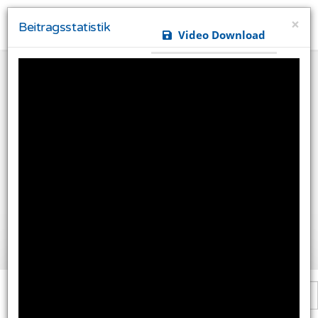
×
Beitragsstatistik
Video Download
Ihre Privatsphäre ist uns wichtig
Diese Website verwendet Cookies und Targeting
Technologien um Ihnen ein besseres Internet-Erlebnis
zu ermöglichen und besser an Ihre Bedürfnisse
anzupassen. Diese Technologien nutzen wir außerdem
um Ergebnisse zu messen, um zu verstehen, woher
unsere Besucher kommen oder um unsere Website
weiter zu entwickeln.
Alle akzeptieren
Einstellungen ändern