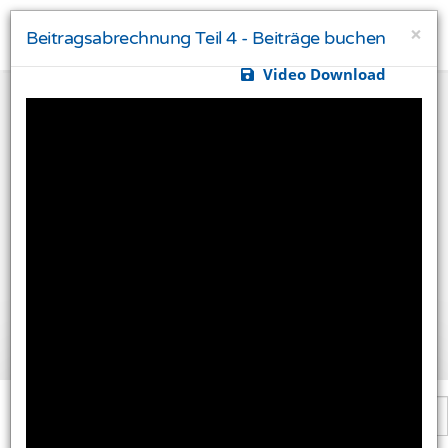
×
Beitragsabrechnung Teil 4 - Beiträge buchen
Video Download
Ihre Privatsphäre ist uns wichtig
Diese Website verwendet Cookies und Targeting
Technologien um Ihnen ein besseres Internet-Erlebnis
zu ermöglichen und besser an Ihre Bedürfnisse
anzupassen. Diese Technologien nutzen wir außerdem
um Ergebnisse zu messen, um zu verstehen, woher
unsere Besucher kommen oder um unsere Website
weiter zu entwickeln.
Alle akzeptieren
Einstellungen ändern