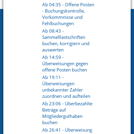
Startseite
Support
Videoportal
Ab 04:35 - Offene Posten
- Buchungskontrolle,
Vorkommnisse und
Netxp GmbH
Fehlbuchungen
Öttinger Straße 11
Ab 08:43 -
84307 Eggenfelden
Sammelllastschriften
buchen, korrigiern und
Telefon. +49 (0) 8721 / 50648-89
auswerten
Ab 14:59 -
E-Mail.
info@netxp-verein.de
Überweisungen gegen
offene Posten buchen
Schnell Links
Ab 19:11 -
Überweisungen
Vereinsverwaltung
Mitgliederverwaltung
unbekannter Zahler
Finanzverwaltung
Kommunikation /
zuordnen und aufteilen
Schriftverkehr
Ab 23:06 - Überbezahlte
Kontakt
Referenzen
Beträge auf
Mitgliederguthaben
buchen
Social pages
Ab 26:41 - Überweisung