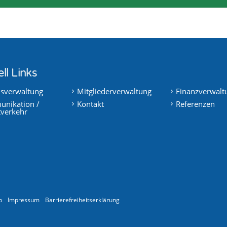
ll Links
nsverwaltung
Mitgliederverwaltung
Finanzverwalt
nikation /
Kontakt
Referenzen
tverkehr
p
Impressum
Barrierefreiheitserklärung