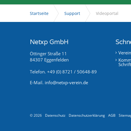
Startseite
Support
Videoportal
Netxp GmbH
Schne
Verei
Öttinger Straße 11
84307 Eggenfelden
Kommu
Schrif
Telefon. +49 (0) 8721 / 50648-89
E-Mail.
info@netxp-verein.de
© 2026
Datenschutz
Datenschutzerklärung
AGB
Sitema