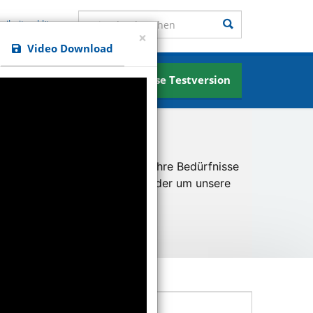
Seite durchsuchen
Suchen
reiheitserklärung
×
Video Download
Kostenlose Testversion
News
u ermöglichen und besser an Ihre Bedürfnisse
er unsere Besucher kommen oder um unsere