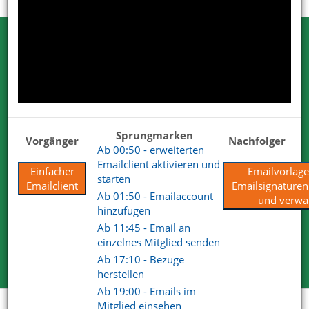
Testen Sie Netxp-Verein
Wir können Ihnen viel erzählen. Nehmen
Sie uns beim Wort.
Sprungmarken
Wir sind von unseren Lösungen überzeugt. Deshalb dürfen
Vorgänger
Nachfolger
Ab 00:50 - erweiterten
Sie uns gerne und ausgiebig testen.
Emailclient aktivieren und
Für Ihre Tests steht Ihnen der volle Funktionsumfang zur
Einfacher
Emailvorlag
starten
Verfügung.
Emailclient
Emailsignaturen 
Wir haben mit unserem Produkt und Services die
Ab 01:50 - Emailaccount
und verwa
überzeugenden Antworten.
hinzufügen
Ab 11:45 - Email an
einzelnes Mitglied senden
Kostenlose Testversion
Ab 17:10 - Bezüge
herstellen
Ab 19:00 - Emails im
Mitglied einsehen