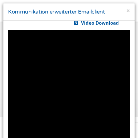
×
Kommunikation erweiterter Emailclient
Video Download
Ihre Privatsphäre ist uns wichtig
Diese Website verwendet Cookies und Targeting
Technologien um Ihnen ein besseres Internet-Erlebnis
zu ermöglichen und besser an Ihre Bedürfnisse
anzupassen. Diese Technologien nutzen wir außerdem
um Ergebnisse zu messen, um zu verstehen, woher
unsere Besucher kommen oder um unsere Website
weiter zu entwickeln.
Alle akzeptieren
Einstellungen ändern