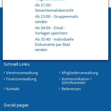
Startseite
Support
Videoportal
Ab 21:00 -
Gesamtemailübersicht
Netxp GmbH
Ab 23:00 - Gruppenmails
senden
Öttinger Straße 11
Ab 34:00 - Email -
84307 Eggenfelden
Vorlagen speichern
Ab 35:40 - individuelle
Telefon. +49 (0) 8721 / 50648-89
Dokumente per Mail
E-Mail.
info@netxp-verein.de
senden
Schnell Links
Vereinsverwaltung
Mitgliederverwaltung
Finanzverwaltung
Kommunikation /
Schriftverkehr
Kontakt
Referenzen
Social pages