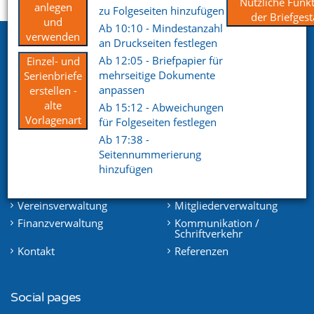
Startseite
Support
Videoportal
Nützliche Funkt
anlegen
zu Folgeseiten hinzufügen
der Briefgest
und
Ab 10:10 - Mindestanzahl
verwenden
an Druckseiten festlegen
Netxp GmbH
Ab 12:05 - Briefpapier für
Einzel- und
Öttinger Straße 11
mehrseitige Dokumente
Serienbriefe
84307 Eggenfelden
anpassen
erstellen -
alte
Ab 15:12 - Abweichungen
Telefon. +49 (0) 8721 / 50648-89
Vorlagenart
für Folgeseiten festlegen
Ab 17:38 -
E-Mail.
info@netxp-verein.de
Seitennummerierung
hinzufügen
Schnell Links
Vereinsverwaltung
Mitgliederverwaltung
Finanzverwaltung
Kommunikation /
Schriftverkehr
Kontakt
Referenzen
Social pages