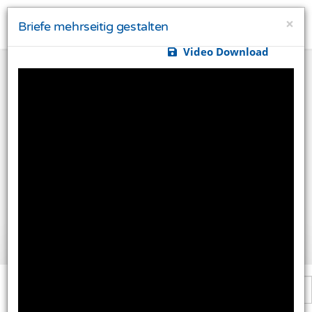
×
Briefe mehrseitig gestalten
Video Download
Ihre Privatsphäre ist uns wichtig
Diese Website verwendet Cookies und Targeting
Technologien um Ihnen ein besseres Internet-Erlebnis
zu ermöglichen und besser an Ihre Bedürfnisse
anzupassen. Diese Technologien nutzen wir außerdem
um Ergebnisse zu messen, um zu verstehen, woher
unsere Besucher kommen oder um unsere Website
weiter zu entwickeln.
Alle akzeptieren
Einstellungen ändern