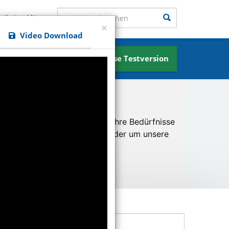
Seite durchsuchen
Suchen
reiheitserklärung
×
Video Download
Kostenlose Testversion
News
u ermöglichen und besser an Ihre Bedürfnisse
er unsere Besucher kommen oder um unsere