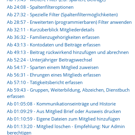
erein
Ab 24:08 - Spaltenfilteroptionen
Ab 27:32 - Spezielle Filter (Spaltenfiltermöglichkeiten)
zählen. Nehmen Sie uns beim
Ab 28:57 - Erweiterten (programmierbaren) Filter anwenden
Ab 32:11 - Kurzüberblick Mitgliederdetails
Ab 36:32 - Familienzugehörigkeiten erfassen
Ab 43:13 - Kontodaten und Beiträge erfassen
Ab 49:13 - Beitrag rückwirkend hinzufügen und abrechnen
 dürfen Sie uns gerne und ausgiebig testen.
Ab 52:24 - Unterjähriger Beitragswechsel
ang zur Verfügung.
Ab 54:17 - Sparten einem Mitglied zuweisen
 überzeugenden Antworten.
Ab 56:31 - Ehrungen eines Mitglieds erfassen
Ab 57:10 - Tätigkeitsbericht erfassen
Ab 59:43 - Gruppen, Weiterbildung, Abzeichen, Dienstbuch
erfassen
Ab 01:05:08 - Kommunikationseinträge und Historie
Ab 01:09:29 - Aus Mitglied Brief oder Ausweis drucken
Ab 01:10:59 - Eigene Dateien zum Mitglied hinzufügen
Ab 01:13:20 - Mitglied löschen - Empfehlung: Nur Admin
berechtigen
ll Links