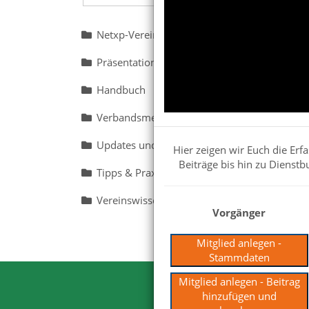
Netxp-Verein für die Verwendung im Verein 
Präsentationen für Interessenten
Handbuch
Verbandsmeldungen
Updates und Beta
Hier zeigen wir Euch die Er
Beiträge bis hin zu Dienst
Tipps & Praxisbeispiele
Vereinswissen
Vorgänger
Mitglied anlegen -
Stammdaten
Mitglied anlegen - Beitrag
hinzufügen und