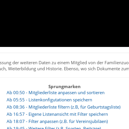
einrichten
fassung der weiteren Daten zu einem Mitglied von der Familienzu
buch, Weiterbildung und Historie. Ebenso, wo sich Dokumente zum
Sprungmarken
Ab 00:50 - Mitgliederliste anpassen und sortieren
Ab 05:55 - Listenkonfigutationen speichern
Ab 08:36 - Mitgliederliste filtern (z.B, für Geburtstagsliste)
Ab 16:57 - Eigene Listenansicht mit Filter speichern
Ab 18:07 - Filter anpassen (z.B. für Vereinsjubiläen)
Ab 19:45 - Weitere Filter (z.B. Sparten, Beiträge)