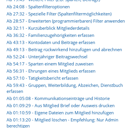
Ab 24:08 - Spaltenfilteroptionen
Ab 27:32 - Spezielle Filter (Spaltenfiltermöglichkeiten)
Ab 28:57 - Erweiterten (programmierbaren) Filter anwenden
Ab 32:11 - Kurzüberblick Mitgliederdetails
Ab 36:32 - Familienzugehörigkeiten erfassen
ll Links
Ab 43:13 - Kontodaten und Beiträge erfassen
Ab 49:13 - Beitrag rückwirkend hinzufügen und abrechnen
nsverwaltung
Mitgliederverwaltung
Finanzverwalt
Ab 52:24 - Unterjähriger Beitragswechsel
nikation /
Kontakt
Referenzen
tverkehr
Ab 54:17 - Sparten einem Mitglied zuweisen
Ab 56:31 - Ehrungen eines Mitglieds erfassen
Ab 57:10 - Tätigkeitsbericht erfassen
Ab 59:43 - Gruppen, Weiterbildung, Abzeichen, Dienstbuch
erfassen
Ab 01:05:08 - Kommunikationseinträge und Historie
Ab 01:09:29 - Aus Mitglied Brief oder Ausweis drucken
Ab 01:10:59 - Eigene Dateien zum Mitglied hinzufügen
p
Impressum
Barrierefreiheitserklärung
Ab 01:13:20 - Mitglied löschen - Empfehlung: Nur Admin
berechtigen