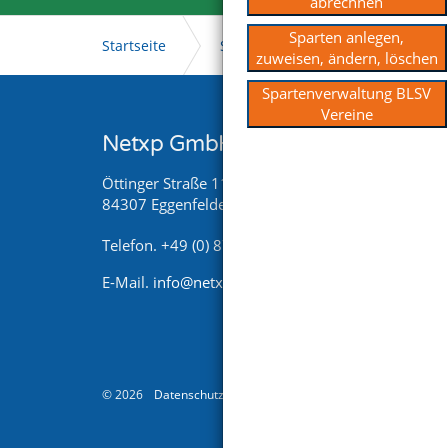
abrechnen
Sparten anlegen,
Startseite
Support
Videoportal
zuweisen, ändern, löschen
Spartenverwaltung BLSV
Vereine
Netxp GmbH
Schne
Verei
Öttinger Straße 11
84307 Eggenfelden
Kommu
Schrif
Telefon. +49 (0) 8721 / 50648-89
E-Mail.
info@netxp-verein.de
© 2026
Datenschutz
Datenschutzerklärung
AGB
Sitema