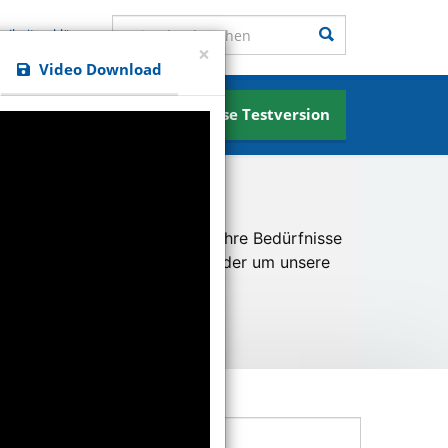
Seite durchsuchen
Suchen
reiheitserklärung
×
Video Download
Kostenlose Testversion
News
u ermöglichen und besser an Ihre Bedürfnisse
er unsere Besucher kommen oder um unsere