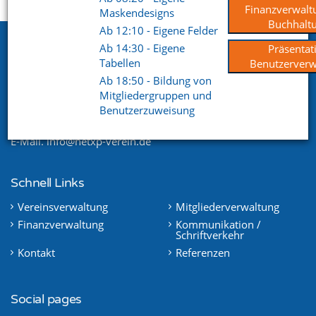
Startseite
Support
Videoportal
Finanzverwalt
Maskendesigns
Buchhalt
Ab 12:10 - Eigene Felder
Netxp GmbH
Ab 14:30 - Eigene
Präsentat
Tabellen
Benutzerverw
Öttinger Straße 11
Ab 18:50 - Bildung von
84307 Eggenfelden
Mitgliedergruppen und
Benutzerzuweisung
Telefon. +49 (0) 8721 / 50648-89
E-Mail.
info@netxp-verein.de
Schnell Links
Vereinsverwaltung
Mitgliederverwaltung
Finanzverwaltung
Kommunikation /
Schriftverkehr
Kontakt
Referenzen
Social pages