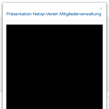
×
Präsentation Netxp-Verein Mitgliederverwaltung
Ihre Privatsphäre ist uns wichtig
Diese Website verwendet Cookies und Targeting
Technologien um Ihnen ein besseres Internet-Erlebnis
zu ermöglichen und besser an Ihre Bedürfnisse
anzupassen. Diese Technologien nutzen wir außerdem
um Ergebnisse zu messen, um zu verstehen, woher
unsere Besucher kommen oder um unsere Website
weiter zu entwickeln.
Alle akzeptieren
Einstellungen ändern