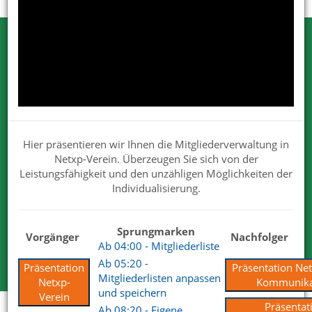
Testen Sie Netxp-Verein
Wir können Ihnen viel erzählen. Nehmen
Sie uns beim Wort.
Wir sind von unseren Lösungen überzeugt. Deshalb dürfen
Hier präsentieren wir Ihnen die Mitgliederverwaltung in
Sie uns gerne und ausgiebig testen.
Netxp-Verein. Überzeugen Sie sich von der
Für Ihre Tests steht Ihnen der volle Funktionsumfang zur
Leistungsfähigkeit und den unzähligen Möglichkeiten der
Verfügung.
Individualisierung.
Wir haben mit unserem Produkt und Services die
überzeugenden Antworten.
Sprungmarken
Vorgänger
Nachfolger
Kostenlose Testversion
Ab 04:00 - Mitgliederliste
Ab 05:20 -
Präsentation
Präsentation Ne
Mitgliederlisten anpassen
Netxp-
Kommunika
und speichern
Verein
Präsentat
Ab 08:20 - Eigene