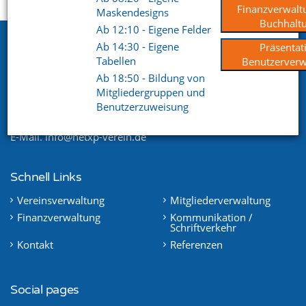
Startseite
Support
Videoportal
Finanzverwalt
Maskendesigns
Buchhalt
Ab 12:10 - Eigene Felder
Netxp GmbH
Ab 14:30 - Eigene
Präsentat
Tabellen
Benutzerverw
Öttinger Straße 11
Ab 18:50 - Bildung von
84307 Eggenfelden
Mitgliedergruppen und
Benutzerzuweisung
Telefon. +49 (0) 8721 / 50648-89
E-Mail.
info@netxp-verein.de
Schnell Links
Vereinsverwaltung
Mitgliederverwaltung
Finanzverwaltung
Kommunikation /
Schriftverkehr
Kontakt
Referenzen
Social pages