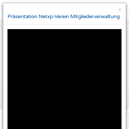
×
Präsentation Netxp-Verein Mitgliederverwaltung
Ihre Privatsphäre ist uns wichtig
Diese Website verwendet Cookies und Targeting
Technologien um Ihnen ein besseres Internet-Erlebnis
zu ermöglichen und besser an Ihre Bedürfnisse
anzupassen. Diese Technologien nutzen wir außerdem
um Ergebnisse zu messen, um zu verstehen, woher
unsere Besucher kommen oder um unsere Website
weiter zu entwickeln.
Alle akzeptieren
Einstellungen ändern