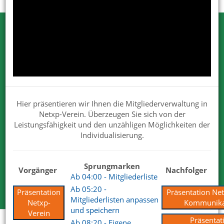
Testen Sie Netxp-Verein
Wir können Ihnen viel erzählen. Nehmen
Sie uns beim Wort.
Wir sind von unseren Lösungen überzeugt. Deshalb dürfen
Hier präsentieren wir Ihnen die Mitgliederverwaltung in
Sie uns gerne und ausgiebig testen.
Netxp-Verein. Überzeugen Sie sich von der
Für Ihre Tests steht Ihnen der volle Funktionsumfang zur
Leistungsfähigkeit und den unzähligen Möglichkeiten der
Verfügung.
Individualisierung.
Wir haben mit unserem Produkt und Services die
überzeugenden Antworten.
Sprungmarken
Vorgänger
Nachfolger
Kostenlose Testversion
Ab 04:00 - Mitgliederliste
Ab 05:20 -
Präsentation
Präsentation Ne
Mitgliederlisten anpassen
Netxp-
Kommunika
und speichern
Verein
Präsentat
Ab 08:20 - Eigene