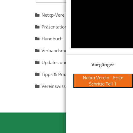
Netxp-Verein für die Verwendung im Verein 
Präsentationen für Interessenten
Handbuch
Verbandsmeldungen
Updates und Beta
Vorgänger
Tipps & Praxisbeispiele
Netxp Verein - Erste
Schritte Teil 1
Vereinswissen