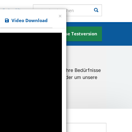
Seite durchsuchen
Suchen
reiheitserklärung
×
Video Download
Kostenlose Testversion
News
u ermöglichen und besser an Ihre Bedürfnisse
er unsere Besucher kommen oder um unsere