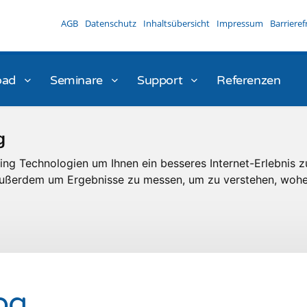
AGB
Datenschutz
Inhaltsübersicht
Impressum
Barrieref
oad
Seminare
Support
Referenzen
g
ng Technologien um Ihnen ein besseres Internet-Erlebnis z
 außerdem um Ergebnisse zu messen, um zu verstehen, woh
og